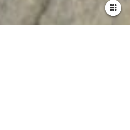
Kim Zarah Langner -
Schauspielerin
deutsch-französische
Schauspielerin
-
Regisseurin
-
Autorin
-
Übersetzerin
Vita
-
Fotos
-
News
-
Termine
-
Kontakt
Antéchrista
2011 Theater unterm Dach, Stuttgart
Regie: François Camus
Fotos © Schauspielbühnen Stuttgart