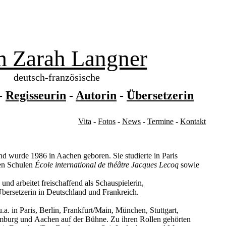
 Zarah Langner
deutsch-französische
-
Regisseurin
-
Autorin
-
Übersetzerin
Vita
-
Fotos
-
News
-
Termine
-
Kontakt
d wurde 1986 in Aachen geboren. Sie studierte in Paris
den Schulen
École international de théâtre Jacques Lecoq
sowie
n und arbeitet freischaffend als Schauspielerin,
bersetzerin in Deutschland und Frankreich.
u.a. in Paris, Berlin, Frankfurt/Main, München, Stuttgart,
mburg und Aachen auf der Bühne. Zu ihren Rollen gehörten