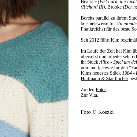
Beatrice
(Viel Lärm um nicht
(Richard III)
, Brooke
(Der n
Bereits parallel zu ihrem Stu
beispielsweise für
Un monde
Frankreichs) für das beste S
Seit 2012 führt Kim regelmäß
Im Laufe der Zeit hat Kim 
übersetzt und arbeitet sehr 
ihr Stück
Alice - Spiel um de
nominiert, sowie für den "Fau
Kims neuestes Stück
1984 - 
Hartmann & Stauffacher
best
Zu den
Fotos
.
Zur
Vita
.
Foto © Koszki