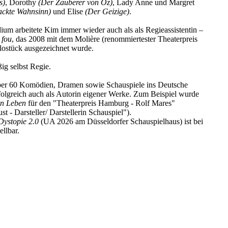
s)
, Dorothy
(Der Zauberer von Oz)
, Lady Anne und Margret
ackte Wahnsinn)
und Elise
(Der Geizige)
.
dium arbeitete Kim immer wieder auch als als Regieassistentin –
 fou
, das 2008 mit dem Molière (renommiertester Theaterpreis
olostück ausgezeichnet wurde.
ig selbst Regie.
über 60 Komödien, Dramen sowie Schauspiele ins Deutsche
erfolgreich auch als Autorin eigener Werke. Zum Beispiel wurde
in Leben
für den "Theaterpreis Hamburg - Rolf Mares"
st - Darsteller/ Darstellerin Schauspiel").
Dystopie 2.0
(UA 2026 am Düsseldorfer Schauspielhaus) ist bei
ellbar.